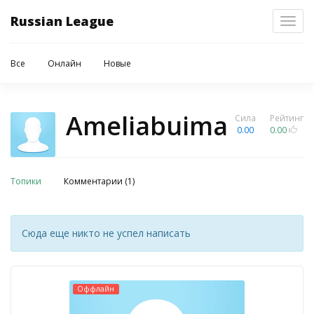
Russian League
Toggl
navig
Все
Онлайн
Новые
Ameliabuima
Сила
Рейтинг
0.00
0.00
Топики
Комментарии (1)
Сюда еще никто не успел написать
Оффлайн