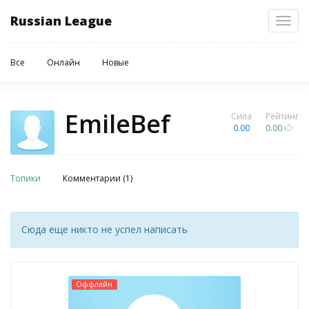
Russian League
Toggl
navig
Все
Онлайн
Новые
EmileBef
Сила
Рейтинг
0.00
0.00
Топики
Комментарии (1)
Сюда еще никто не успел написать
Оффлайн