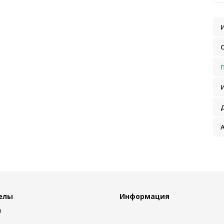
елы
Информация
и