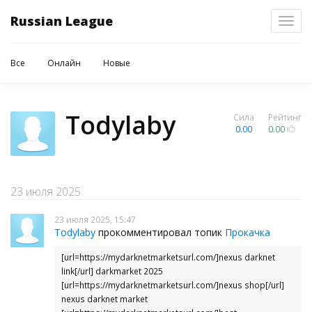
Russian League
Toggl
navig
Все
Онлайн
Новые
Todylaby
Сила
Рейтинг
0.00
0.00
23 июля 2025
23 июля 2025, 15:47
Todylaby
прокомментировал топик
Прокачка
[url=https://mydarknetmarketsurl.com/]nexus darknet
link[/url] darkmarket 2025
[url=https://mydarknetmarketsurl.com/]nexus shop[/url]
nexus darknet market