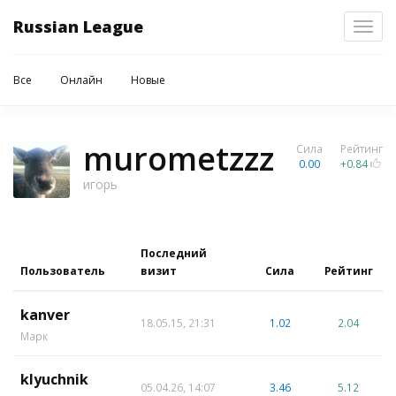
Russian League
Toggl
navig
Все
Онлайн
Новые
murometzzz
Сила
Рейтинг
0.00
+0.84
игорь
Последний
Пользователь
визит
Сила
Рейтинг
kanver
18.05.15, 21:31
1.02
2.04
Марк
klyuchnik
05.04.26, 14:07
3.46
5.12