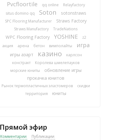
Pvcfloortile
qq online
Relayfactory
Soton
sotonstraws
situs domino qq
Straws Factory
SPC Flooring Manufacturer
Straws Manufactory
TradeNations
YOSHINE
WPC Flooring Factory
z2
игра
акция
арена
бетон
вимполайты
казино
игры азарт
карлсон
констракт
Королева шмелепауков
обновление игры
морские юниты
прокачка юнитов
Рынок термопластичных эластомеров
скидки
юниты
территория
Прямой эфир
Комментарии
Публикации