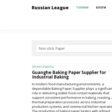
Russian League
ТОПИКИ
БЛОГИ
ПРОМО-ЮНИТЫ
Guanghe Baking Paper Supplier for
Industrial Baking
In modern food manufacturing environments, a
dependable Baking Paper Supplier plays a significan
role in delivering stable food-contact materials that
support consistent performance in baking, roasting,
thermal preparation processes across industrial
production systems and commercial kitchen operatio
The production of baking paper begins with refined