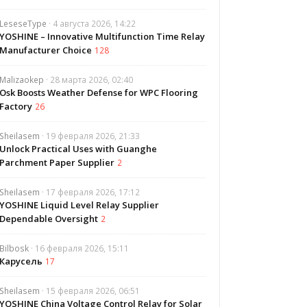
LeseseType
· 4 августа 2026, 14:22
YOSHINE – Innovative Multifunction Time Relay
Manufacturer Choice
128
Malizaokep
· 28 марта 2026, 02:40
Osk Boosts Weather Defense for WPC Flooring
Factory
26
Sheilasem
· 19 февраля 2026, 21:33
Unlock Practical Uses with Guanghe
Parchment Paper Supplier
2
Sheilasem
· 17 февраля 2026, 17:12
YOSHINE Liquid Level Relay Supplier
Dependable Oversight
2
Bilbosk
· 16 февраля 2026, 15:11
Карусель
17
Sheilasem
· 15 февраля 2026, 06:51
YOSHINE China Voltage Control Relay for Solar