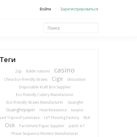
Войти
Зарегистрироваться
Теги
casino
2sp
Battle nations
Cige
China Eco-friendly Straws
discussion
Disposable Kraft Box Supplier
Eco-friendly Cutlery Manufacturer
Eco-friendly Straws Manufacturer
Guanghe
Guanghepaper
Heat Resistance
kasyno
Led Triproof Luminaire
LVT Flooring Factory
NLK
Osk
Parchment Paper Supplier
patch 4.7
Phase Sequence Monitor Manufacturer