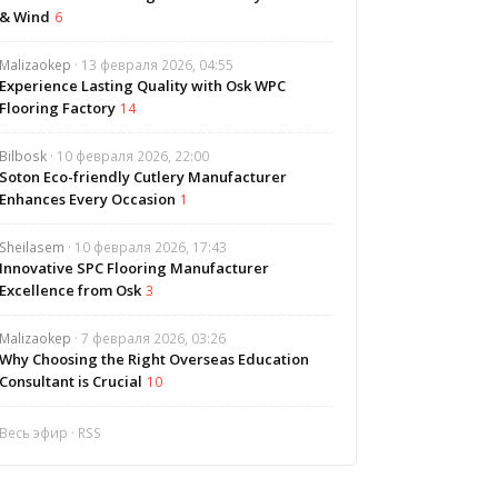
& Wind
6
Malizaokep
· 13 февраля 2026, 04:55
Experience Lasting Quality with Osk WPC
Flooring Factory
14
Bilbosk
· 10 февраля 2026, 22:00
Soton Eco-friendly Cutlery Manufacturer
Enhances Every Occasion
1
Sheilasem
· 10 февраля 2026, 17:43
Innovative SPC Flooring Manufacturer
Excellence from Osk
3
Malizaokep
· 7 февраля 2026, 03:26
Why Choosing the Right Overseas Education
Consultant is Crucial
10
Весь эфир
·
RSS