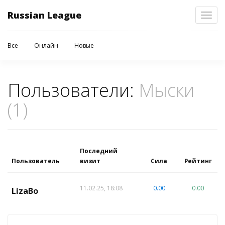
Russian League
Toggl
navig
Все
Онлайн
Новые
Пользователи:
Мыски
(1)
Последний
Пользователь
визит
Сила
Рейтинг
11.02.25, 18:08
0.00
0.00
LizaBo