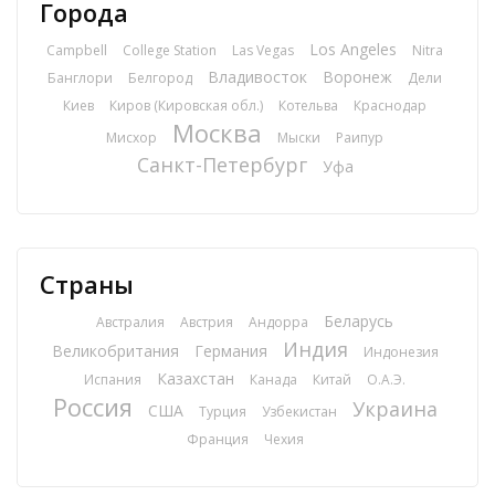
Города
Los Angeles
Campbell
College Station
Las Vegas
Nitra
Владивосток
Воронеж
Банглори
Белгород
Дели
Киев
Киров (Кировская обл.)
Котельва
Краснодар
Москва
Мисхор
Мыски
Раипур
Санкт-Петербург
Уфа
Страны
Беларусь
Австралия
Австрия
Андорра
Индия
Великобритания
Германия
Индонезия
Казахстан
Испания
Канада
Китай
О.А.Э.
Россия
Украина
США
Турция
Узбекистан
Франция
Чехия