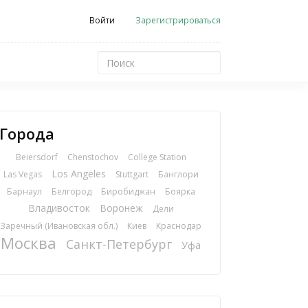
Войти
Зарегистрироваться
Города
Beiersdorf
Chenstochov
College Station
Los Angeles
Las Vegas
Stuttgart
Банглори
Барнаул
Белгород
Биробиджан
Боярка
Владивосток
Воронеж
Дели
Заречный (Ивановская обл.)
Киев
Краснодар
Москва
Санкт-Петербург
Уфа