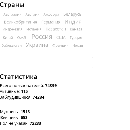
Страны
Беларусь
Австралия
Австрия
Андорра
Индия
Великобритания
Германия
Казахстан
Индонезия
Испания
Канада
Россия
США
Китай
О.А.Э.
Турция
Украина
Узбекистан
Франция
Чехия
Статистика
Всего пользователей:
74399
Активные:
115
Заблудившиеся:
74284
Мужчины:
1513
Женщины:
653
Пол не указан:
72233