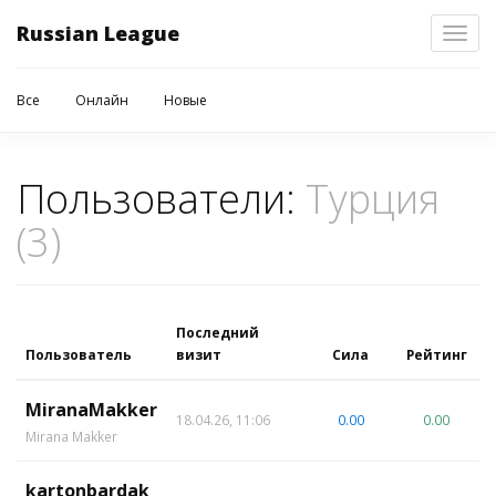
Russian League
Toggl
navig
Все
Онлайн
Новые
Пользователи:
Турция
(3)
Последний
Пользователь
визит
Сила
Рейтинг
MiranaMakker
18.04.26, 11:06
0.00
0.00
Mirana Makker
kartonbardak