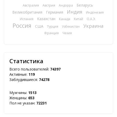
Беларусь
Австралия
Австрия
Андорра
Индия
Великобритания
Германия
Индонезия
Казахстан
Испания
Канада
Китай
О.А.Э.
Россия
Украина
США
Турция
Узбекистан
Франция
Чехия
Статистика
Всего пользователей:
74397
Активные:
119
Заблудившиеся:
74278
Мужчины:
1513
Женщины:
653
Пол не указан:
72231