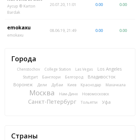
20.07.20, 11:01
0.00
0.00
Aycup ® Karton
Bardak
emokaxu
08.06.19, 21:49
0.00
0.00
emokaxu
Города
Los Angeles
Chenstochov
College Station
Las Vegas
Владивосток
Stuttgart
Банглори
Белгород
Воронеж
Дели
Дубаи
Киев
Краснодар
Махачкала
Москва
Нам-Динх
Новомосковск
Санкт-Петербург
Уфа
Тольятти
Страны