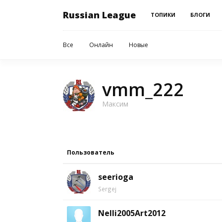
Russian League
ТОПИКИ
БЛОГИ
Все
Онлайн
Новые
vmm_222
Максим
Пользователь
seerioga
Sergej
Nelli2005Art2012