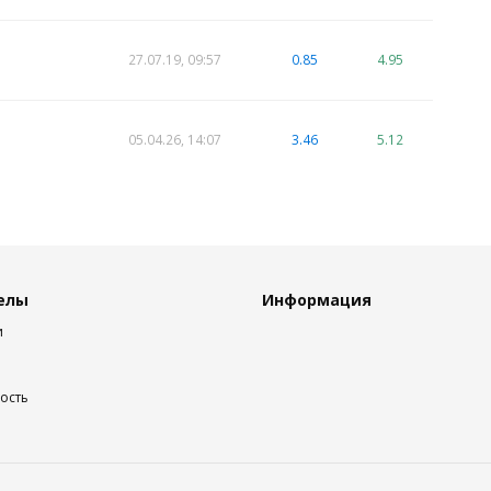
27.07.19, 09:57
0.85
4.95
05.04.26, 14:07
3.46
5.12
елы
Информация
и
ость