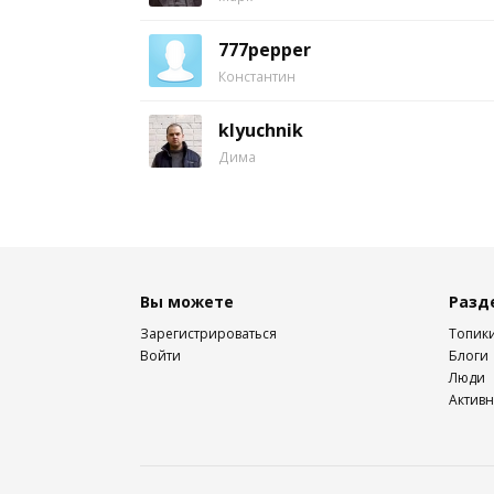
777pepper
Константин
klyuchnik
Дима
Вы можете
Разд
Зарегистрироваться
Топик
Войти
Блоги
Люди
Активн