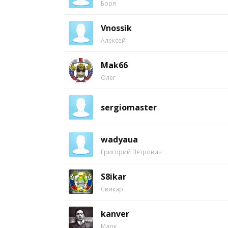
Боря
Vnossik
Алексей
Mak66
Олег
sergiomaster
wadyaua
Григорий Петрович
S8ikar
Свикар
kanver
Марк