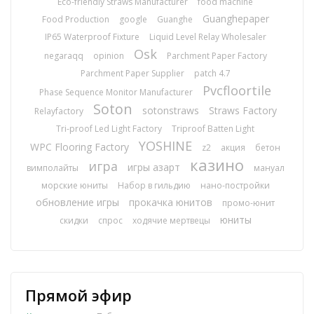
Eco-friendly Straws Manufacturer
food machine
Guanghepaper
Food Production
google
Guanghe
IP65 Waterproof Fixture
Liquid Level Relay Wholesaler
Osk
negaraqq
opinion
Parchment Paper Factory
Parchment Paper Supplier
patch 4.7
Pvcfloortile
Phase Sequence Monitor Manufacturer
Soton
sotonstraws
Straws Factory
Relayfactory
Tri-proof Led Light Factory
Triproof Batten Light
YOSHINE
WPC Flooring Factory
z2
акция
бетон
казино
игра
игры азарт
вимполайты
мануал
морские юниты
Набор в гильдию
нано-постройки
обновление игры
прокачка юнитов
промо-юнит
юниты
скидки
спрос
ходячие мертвецы
Прямой эфир