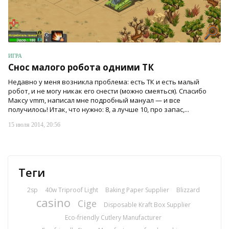
ИГРА
Снос малого робота одними ТК
Недавно у меня возникла проблема: есть ТК и есть малый
робот, и не могу никак его снести (можно смеяться). Спасибо
Максу vmm, написал мне подробный мануал — и все
получилось! Итак, что нужно: 8, а лучше 10, про запас,...
15 июля 2014, 20:56
Теги
2sp
40w Triproof Light
Baking Paper Supplier
Blizzard
casino
Cige
Disposable Kraft Box Supplier
Eco-friendly Cutlery Manufacturer