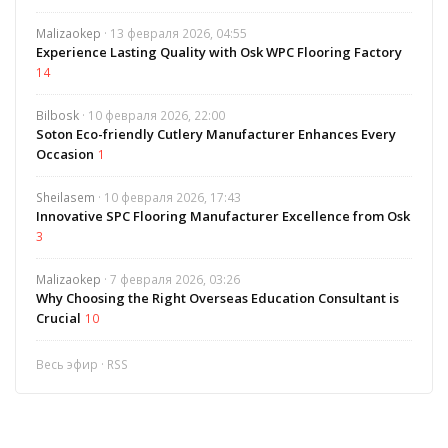
Malizaokep
· 13 февраля 2026, 04:55
Experience Lasting Quality with Osk WPC Flooring Factory
14
Bilbosk
· 10 февраля 2026, 22:00
Soton Eco-friendly Cutlery Manufacturer Enhances Every
Occasion
1
Sheilasem
· 10 февраля 2026, 17:43
Innovative SPC Flooring Manufacturer Excellence from Osk
3
Malizaokep
· 7 февраля 2026, 03:26
Why Choosing the Right Overseas Education Consultant is
Crucial
10
Весь эфир
·
RSS