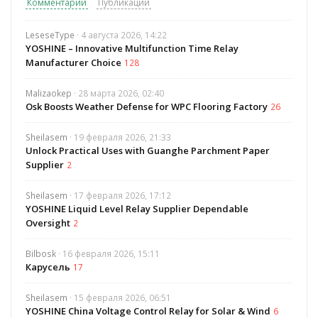
Комментарии
Публикации
LeseseType
· 4 августа 2026, 14:22
YOSHINE – Innovative Multifunction Time Relay
Manufacturer Choice
128
Malizaokep
· 28 марта 2026, 02:40
Osk Boosts Weather Defense for WPC Flooring Factory
26
Sheilasem
· 19 февраля 2026, 21:33
Unlock Practical Uses with Guanghe Parchment Paper
Supplier
2
Sheilasem
· 17 февраля 2026, 17:12
YOSHINE Liquid Level Relay Supplier Dependable
Oversight
2
Bilbosk
· 16 февраля 2026, 15:11
Карусель
17
Sheilasem
· 15 февраля 2026, 06:51
YOSHINE China Voltage Control Relay for Solar & Wind
6