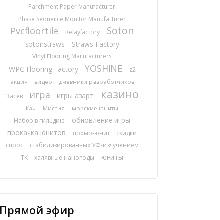
Parchment Paper Manufacturer
Phase Sequence Monitor Manufacturer
Soton
Pvcfloortile
Relayfactory
sotonstraws
Straws Factory
Vinyl Flooring Manufacturers
YOSHINE
WPC Flooring Factory
z2
акция
видео
дневники разработчиков
казино
игра
игры азарт
Засев
Кач
Миссия
морские юниты
обновление игры
Набор в гильдию
прокачка юнитов
промо-юнит
скидки
спрос
стабилизированных УФ-излучением
юниты
ТК
халявные наноподы
Прямой эфир