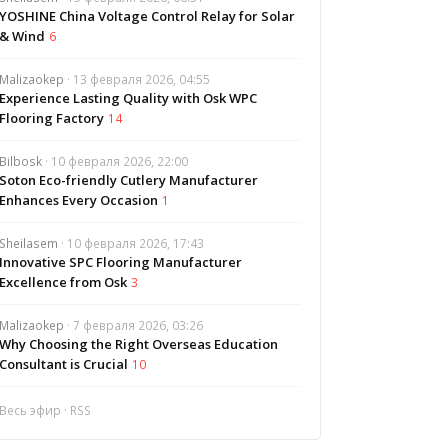
YOSHINE China Voltage Control Relay for Solar
& Wind
6
Malizaokep
· 13 февраля 2026, 04:55
Experience Lasting Quality with Osk WPC
Flooring Factory
14
Bilbosk
· 10 февраля 2026, 22:00
Soton Eco-friendly Cutlery Manufacturer
Enhances Every Occasion
1
Sheilasem
· 10 февраля 2026, 17:43
Innovative SPC Flooring Manufacturer
Excellence from Osk
3
Malizaokep
· 7 февраля 2026, 03:26
Why Choosing the Right Overseas Education
Consultant is Crucial
10
Весь эфир
·
RSS