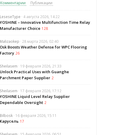
Комментарии
Публикации
LeseseType
· 4 августа 2026, 14:22
YOSHINE – Innovative Multifunction Time Relay
Manufacturer Choice
128
Malizaokep
· 28 марта 2026, 02:40
Osk Boosts Weather Defense for WPC Flooring
Factory
26
Sheilasem
· 19 февраля 2026, 21:33
Unlock Practical Uses with Guanghe
Parchment Paper Supplier
2
Sheilasem
· 17 февраля 2026, 17:12
YOSHINE Liquid Level Relay Supplier
Dependable Oversight
2
Bilbosk
· 16 февраля 2026, 15:11
Карусель
17
Sheilasem
· 15 февраля 2026, 06:51