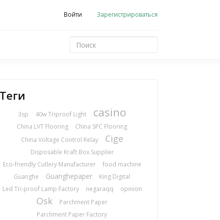
Войти
Зарегистрироваться
Теги
casino
3sp
40w Triproof Light
China LVT Flooring
China SPC Flooring
Cige
China Voltage Control Relay
Disposable Kraft Box Supplier
Eco-friendly Cutlery Manufacturer
food machine
Guanghepaper
Guanghe
King Digital
Led Tri-proof Lamp Factory
negaraqq
opinion
Osk
Parchment Paper
Parchment Paper Factory