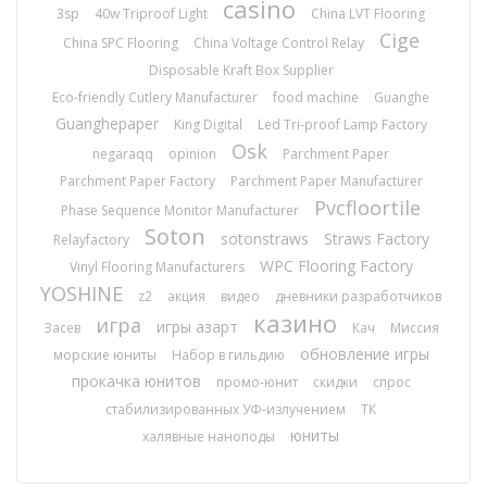
casino
3sp
40w Triproof Light
China LVT Flooring
Cige
China SPC Flooring
China Voltage Control Relay
Disposable Kraft Box Supplier
Eco-friendly Cutlery Manufacturer
food machine
Guanghe
Guanghepaper
King Digital
Led Tri-proof Lamp Factory
Osk
negaraqq
opinion
Parchment Paper
Parchment Paper Factory
Parchment Paper Manufacturer
Pvcfloortile
Phase Sequence Monitor Manufacturer
Soton
sotonstraws
Straws Factory
Relayfactory
WPC Flooring Factory
Vinyl Flooring Manufacturers
YOSHINE
z2
акция
видео
дневники разработчиков
казино
игра
игры азарт
Засев
Кач
Миссия
обновление игры
морские юниты
Набор в гильдию
прокачка юнитов
промо-юнит
скидки
спрос
стабилизированных УФ-излучением
ТК
юниты
халявные наноподы