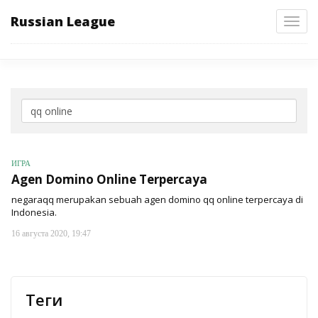
Russian League
Toggl
navig
ИГРА
Agen Domino Online Terpercaya
negaraqq merupakan sebuah agen domino qq online terpercaya di
Indonesia.
16 августа 2020, 19:47
Теги