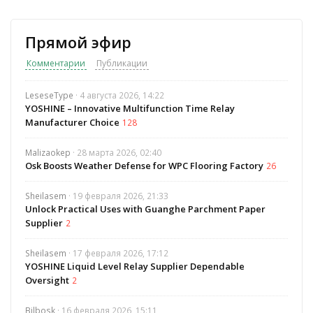
Прямой эфир
Комментарии
Публикации
LeseseType
· 4 августа 2026, 14:22
YOSHINE – Innovative Multifunction Time Relay
Manufacturer Choice
128
Malizaokep
· 28 марта 2026, 02:40
Osk Boosts Weather Defense for WPC Flooring Factory
26
Sheilasem
· 19 февраля 2026, 21:33
Unlock Practical Uses with Guanghe Parchment Paper
Supplier
2
Sheilasem
· 17 февраля 2026, 17:12
YOSHINE Liquid Level Relay Supplier Dependable
Oversight
2
Bilbosk
· 16 февраля 2026, 15:11