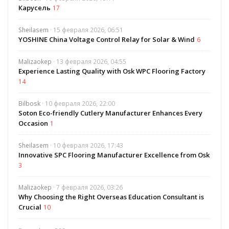
Карусель
17
Sheilasem
· 15 февраля 2026, 06:51
YOSHINE China Voltage Control Relay for Solar & Wind
6
Malizaokep
· 13 февраля 2026, 04:55
Experience Lasting Quality with Osk WPC Flooring Factory
14
Bilbosk
· 10 февраля 2026, 22:00
Soton Eco-friendly Cutlery Manufacturer Enhances Every
Occasion
1
Sheilasem
· 10 февраля 2026, 17:43
Innovative SPC Flooring Manufacturer Excellence from Osk
3
Malizaokep
· 7 февраля 2026, 03:26
Why Choosing the Right Overseas Education Consultant is
Crucial
10