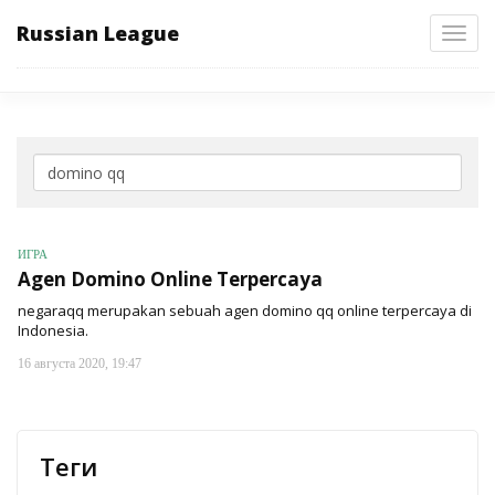
Russian League
Toggl
navig
ИГРА
Agen Domino Online Terpercaya
negaraqq merupakan sebuah agen domino qq online terpercaya di
Indonesia.
16 августа 2020, 19:47
Теги