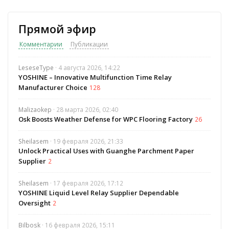
Прямой эфир
Комментарии
Публикации
LeseseType
· 4 августа 2026, 14:22
YOSHINE – Innovative Multifunction Time Relay
Manufacturer Choice
128
Malizaokep
· 28 марта 2026, 02:40
Osk Boosts Weather Defense for WPC Flooring Factory
26
Sheilasem
· 19 февраля 2026, 21:33
Unlock Practical Uses with Guanghe Parchment Paper
Supplier
2
Sheilasem
· 17 февраля 2026, 17:12
YOSHINE Liquid Level Relay Supplier Dependable
Oversight
2
Bilbosk
· 16 февраля 2026, 15:11