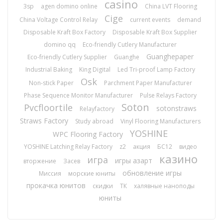
casino
3sp
agen domino online
China LVT Flooring
Cige
China Voltage Control Relay
current events
demand
Disposable Kraft Box Factory
Disposable Kraft Box Supplier
domino qq
Eco-friendly Cutlery Manufacturer
Guanghepaper
Eco-friendly Cutlery Supplier
Guanghe
Industrial Baking
King Digital
Led Tri-proof Lamp Factory
Osk
Non-stick Paper
Parchment Paper Manufacturer
Phase Sequence Monitor Manufacturer
Pulse Relays Factory
Soton
Pvcfloortile
sotonstraws
Relayfactory
Straws Factory
Study abroad
Vinyl Flooring Manufacturers
YOSHINE
WPC Flooring Factory
YOSHINE Latching Relay Factory
z2
акция
БС12
видео
казино
игра
игры азарт
вторжение
Засев
обновление игры
Миссия
морские юниты
прокачка юнитов
скидки
ТК
халявные наноподы
юниты