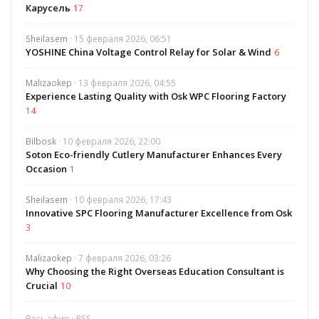
Карусель
17
Sheilasem
· 15 февраля 2026, 06:51
YOSHINE China Voltage Control Relay for Solar & Wind
6
Malizaokep
· 13 февраля 2026, 04:55
Experience Lasting Quality with Osk WPC Flooring Factory
14
Bilbosk
· 10 февраля 2026, 22:00
Soton Eco-friendly Cutlery Manufacturer Enhances Every
Occasion
1
Sheilasem
· 10 февраля 2026, 17:43
Innovative SPC Flooring Manufacturer Excellence from Osk
3
Malizaokep
· 7 февраля 2026, 03:26
Why Choosing the Right Overseas Education Consultant is
Crucial
10
Весь эфир
·
RSS