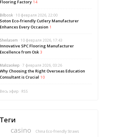
Flooring Factory
14
Bilbosk
· 10 февраля 2026, 22:00
Soton Eco-friendly Cutlery Manufacturer
Enhances Every Occasion
1
Sheilasem
· 10 февраля 2026, 17:43
Innovative SPC Flooring Manufacturer
Excellence from Osk
3
Malizaokep
· 7 февраля 2026, 03:26
Why Choosing the Right Overseas Education
Consultant is Crucial
10
Весь эфир
·
RSS
Теги
casino
China Eco-friendly Straws