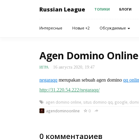
Russian League
ТОПИКИ
БЛОГИ
Интересные
Новые +2
Обсуждаемые
Agen Domino Online
16 августа 2020, 19:47
ИГРА
negaraqq
merupakan sebuah agen domino
qq onli
http://31.220.54.222/negaraqq/
agen domino online
,
situs domino qq
,
google
,
domi
agendominoonline
0
0
комментариев