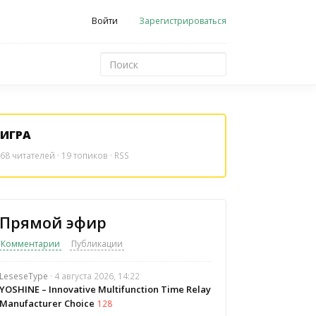
Войти
Зарегистрироваться
ИГРА
68
читателей · 19 топиков ·
RSS
Прямой эфир
Комментарии
Публикации
LeseseType
· 4 августа 2026, 14:22
YOSHINE – Innovative Multifunction Time Relay
Manufacturer Choice
128