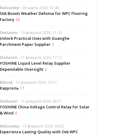
Malizaokep
· 28 марта 2026, 02:40
Osk Boosts Weather Defense for WPC Flooring
Factory
26
Sheilasem
· 19 февраля 2026, 21:33
Unlock Practical Uses with Guanghe
Parchment Paper Supplier
2
Sheilasem
· 17 февраля 2026, 17:12
YOSHINE Liquid Level Relay Supplier
Dependable Oversight
2
Bilbosk
· 16 февраля 2026, 15:11
Карусель
17
Sheilasem
· 15 февраля 2026, 06:51
YOSHINE China Voltage Control Relay for Solar
& Wind
6
Malizaokep
· 13 февраля 2026, 04:55
Experience Lasting Quality with Osk WPC