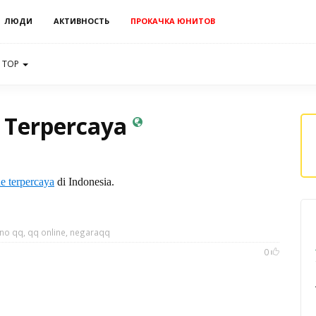
ЛЮДИ
АКТИВНОСТЬ
ПРОКАЧКА ЮНИТОВ
TOP
 Terpercaya
ne terpercaya
di Indonesia.
no qq
,
qq online
,
negaraqq
0