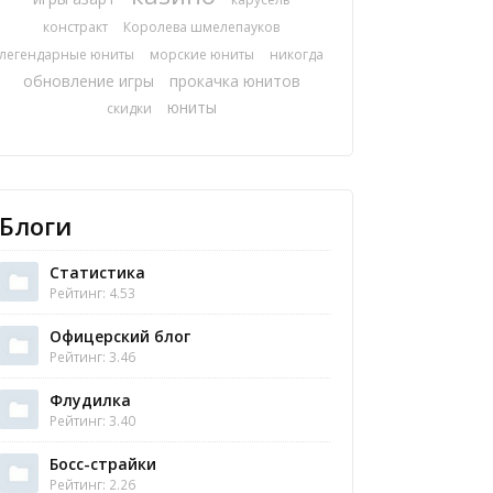
констракт
Королева шмелепауков
легендарные юниты
морские юниты
никогда
обновление игры
прокачка юнитов
юниты
скидки
Блоги
Статистика
Рейтинг: 4.53
Офицерский блог
Рейтинг: 3.46
Флудилка
Рейтинг: 3.40
Босс-страйки
Рейтинг: 2.26