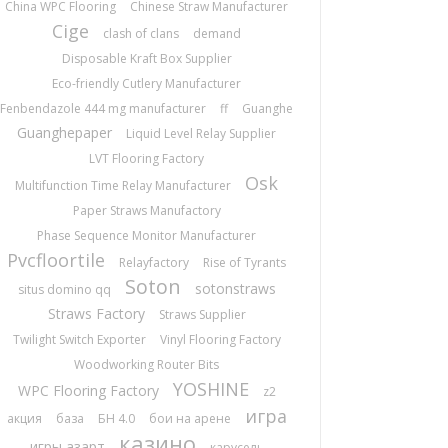
China WPC Flooring
Chinese Straw Manufacturer
Cige
clash of clans
demand
Disposable Kraft Box Supplier
Eco-friendly Cutlery Manufacturer
Fenbendazole 444 mg manufacturer
ff
Guanghe
Guanghepaper
Liquid Level Relay Supplier
LVT Flooring Factory
Osk
Multifunction Time Relay Manufacturer
Paper Straws Manufactory
Phase Sequence Monitor Manufacturer
Pvcfloortile
Relayfactory
Rise of Tyrants
Soton
sotonstraws
situs domino qq
Straws Factory
Straws Supplier
Twilight Switch Exporter
Vinyl Flooring Factory
Woodworking Router Bits
YOSHINE
WPC Flooring Factory
z2
игра
акция
база
БН 4.0
бои на арене
казино
игры азарт
карусель