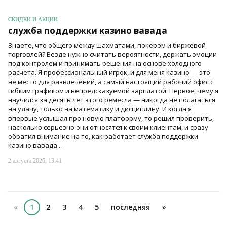
СКИДКИ И АКЦИИ
служба поддержки казино вавада
Знаете, что общего между шахматами, покером и биржевой
торговлей? Везде нужно считать вероятности, держать эмоции
под контролем и принимать решения на основе холодного
расчета. Я профессиональный игрок, и для меня казино — это
не место для развлечений, а самый настоящий рабочий офис с
гибким графиком и непредсказуемой зарплатой. Первое, чему я
научился за десять лет этого ремесла — никогда не полагаться
на удачу, только на математику и дисциплину. И когда я
впервые услышал про новую платформу, то решил проверить,
насколько серьезно они относятся к своим клиентам, и сразу
обратил внимание на то, как работает служба поддержки
казино вавада...
2 августа 2026, 13:41
«
1
2
3
4
5
последняя
»