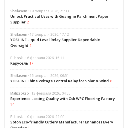
Sheilasem
· 19 февраля 2026, 21:33
Unlock Practical Uses with Guanghe Parchment Paper
Supplier
2
Sheilasem
· 17 февраля 2026, 17:12
YOSHINE Liquid Level Relay Supplier Dependable
Oversight
2
Bilbosk
· 16 февраля 2026, 15:11
Карусель
17
Sheilasem
· 15 февраля 2026, 06:51
YOSHINE China Voltage Control Relay for Solar & Wind
6
Malizaokep
· 13 февраля 2026, 04:55
Experience Lasting Quality with Osk WPC Flooring Factory
14
Bilbosk
· 10 февраля 2026, 22:00
Soton Eco-friendly Cutlery Manufacturer Enhances Every
Occasion
1