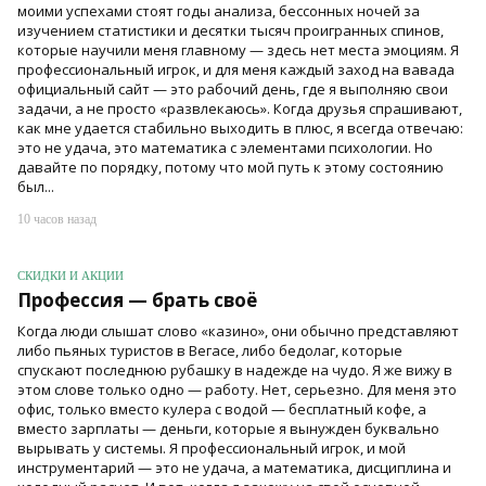
моими успехами стоят годы анализа, бессонных ночей за
изучением статистики и десятки тысяч проигранных спинов,
которые научили меня главному — здесь нет места эмоциям. Я
профессиональный игрок, и для меня каждый заход на вавада
официальный сайт — это рабочий день, где я выполняю свои
задачи, а не просто «развлекаюсь». Когда друзья спрашивают,
как мне удается стабильно выходить в плюс, я всегда отвечаю:
это не удача, это математика с элементами психологии. Но
давайте по порядку, потому что мой путь к этому состоянию
был...
10 часов назад
СКИДКИ И АКЦИИ
Профессия — брать своё
Когда люди слышат слово «казино», они обычно представляют
либо пьяных туристов в Вегасе, либо бедолаг, которые
спускают последнюю рубашку в надежде на чудо. Я же вижу в
этом слове только одно — работу. Нет, серьезно. Для меня это
офис, только вместо кулера с водой — бесплатный кофе, а
вместо зарплаты — деньги, которые я вынужден буквально
вырывать у системы. Я профессиональный игрок, и мой
инструментарий — это не удача, а математика, дисциплина и