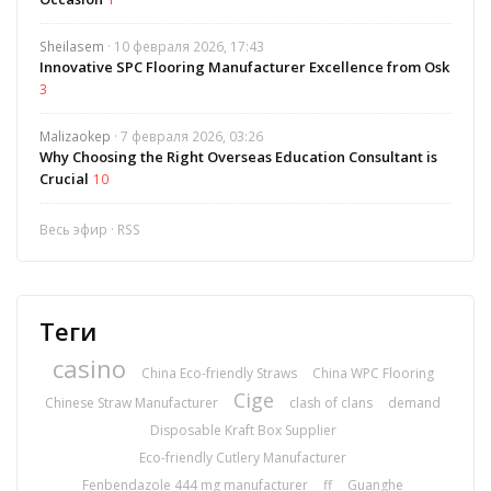
Sheilasem
· 10 февраля 2026, 17:43
Innovative SPC Flooring Manufacturer Excellence from Osk
3
Malizaokep
· 7 февраля 2026, 03:26
Why Choosing the Right Overseas Education Consultant is
Crucial
10
Весь эфир
·
RSS
Теги
casino
China Eco-friendly Straws
China WPC Flooring
Cige
Chinese Straw Manufacturer
clash of clans
demand
Disposable Kraft Box Supplier
Eco-friendly Cutlery Manufacturer
Fenbendazole 444 mg manufacturer
ff
Guanghe