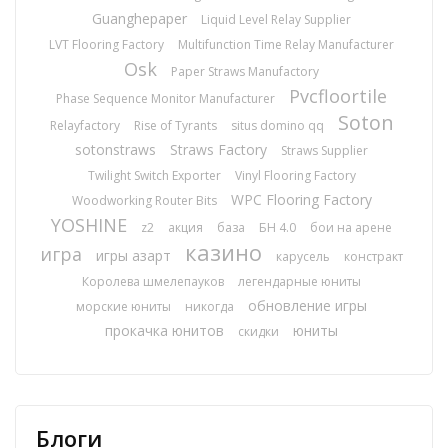
Guanghepaper
Liquid Level Relay Supplier
LVT Flooring Factory
Multifunction Time Relay Manufacturer
Osk
Paper Straws Manufactory
Pvcfloortile
Phase Sequence Monitor Manufacturer
Soton
Relayfactory
Rise of Tyrants
situs domino qq
sotonstraws
Straws Factory
Straws Supplier
Twilight Switch Exporter
Vinyl Flooring Factory
WPC Flooring Factory
Woodworking Router Bits
YOSHINE
z2
акция
база
БН 4.0
бои на арене
казино
игра
игры азарт
карусель
констракт
Королева шмелепауков
легендарные юниты
обновление игры
морские юниты
никогда
прокачка юнитов
юниты
скидки
Блоги