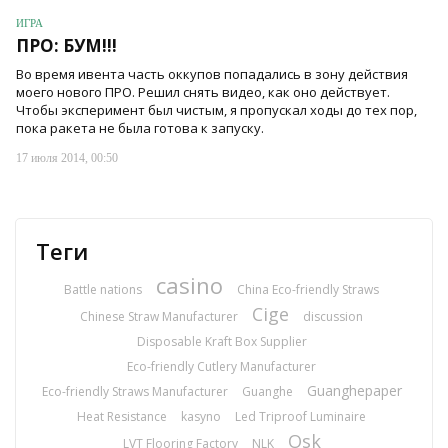
ИГРА
ПРО: БУМ!!!
Во время ивента часть оккупов попадались в зону действия
моего нового ПРО. Решил снять видео, как оно действует.
Чтобы эксперимент был чистым, я пропускал ходы до тех пор,
пока ракета не была готова к запуску.
17 июля 2014, 00:50
Теги
casino
Battle nations
China Eco-friendly Straws
Cige
Chinese Straw Manufacturer
discussion
Disposable Kraft Box Supplier
Eco-friendly Cutlery Manufacturer
Guanghepaper
Eco-friendly Straws Manufacturer
Guanghe
Heat Resistance
kasyno
Led Triproof Luminaire
Osk
LVT Flooring Factory
NLK