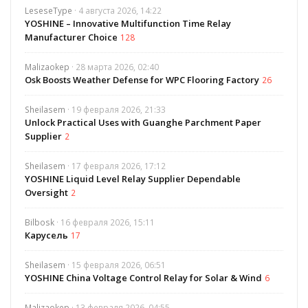
LeseseType
· 4 августа 2026, 14:22
YOSHINE – Innovative Multifunction Time Relay
Manufacturer Choice
128
Malizaokep
· 28 марта 2026, 02:40
Osk Boosts Weather Defense for WPC Flooring Factory
26
Sheilasem
· 19 февраля 2026, 21:33
Unlock Practical Uses with Guanghe Parchment Paper
Supplier
2
Sheilasem
· 17 февраля 2026, 17:12
YOSHINE Liquid Level Relay Supplier Dependable
Oversight
2
Bilbosk
· 16 февраля 2026, 15:11
Карусель
17
Sheilasem
· 15 февраля 2026, 06:51
YOSHINE China Voltage Control Relay for Solar & Wind
6
Malizaokep
· 13 февраля 2026, 04:55