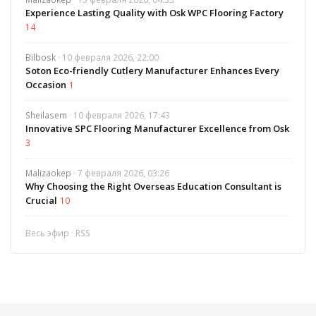
Experience Lasting Quality with Osk WPC Flooring Factory
14
Bilbosk
· 10 февраля 2026, 22:00
Soton Eco-friendly Cutlery Manufacturer Enhances Every
Occasion
1
Sheilasem
· 10 февраля 2026, 17:43
Innovative SPC Flooring Manufacturer Excellence from Osk
3
Malizaokep
· 7 февраля 2026, 03:26
Why Choosing the Right Overseas Education Consultant is
Crucial
10
Весь эфир
·
RSS