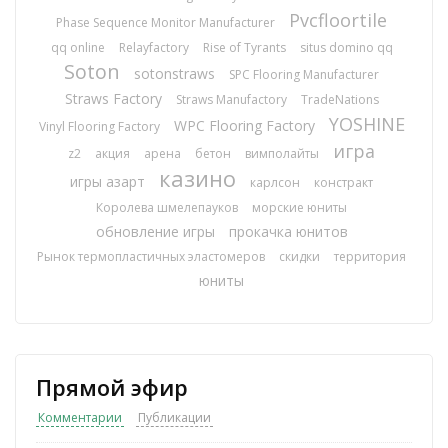
Pvcfloortile
Phase Sequence Monitor Manufacturer
qq online
Relayfactory
Rise of Tyrants
situs domino qq
Soton
sotonstraws
SPC Flooring Manufacturer
Straws Factory
Straws Manufactory
TradeNations
YOSHINE
WPC Flooring Factory
Vinyl Flooring Factory
игра
z2
акция
арена
бетон
вимполайты
казино
игры азарт
карлсон
констракт
Королева шмелепауков
морские юниты
обновление игры
прокачка юнитов
Рынок термопластичных эластомеров
скидки
территория
юниты
Прямой эфир
Комментарии
Публикации