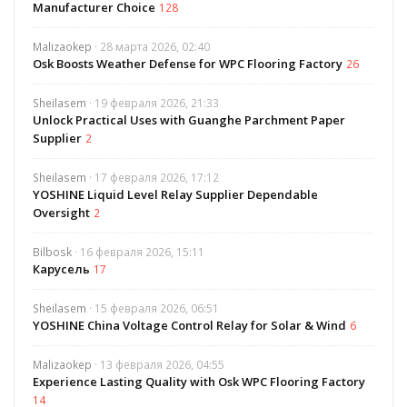
Manufacturer Choice
128
Malizaokep
· 28 марта 2026, 02:40
Osk Boosts Weather Defense for WPC Flooring Factory
26
Sheilasem
· 19 февраля 2026, 21:33
Unlock Practical Uses with Guanghe Parchment Paper
Supplier
2
Sheilasem
· 17 февраля 2026, 17:12
YOSHINE Liquid Level Relay Supplier Dependable
Oversight
2
Bilbosk
· 16 февраля 2026, 15:11
Карусель
17
Sheilasem
· 15 февраля 2026, 06:51
YOSHINE China Voltage Control Relay for Solar & Wind
6
Malizaokep
· 13 февраля 2026, 04:55
Experience Lasting Quality with Osk WPC Flooring Factory
14