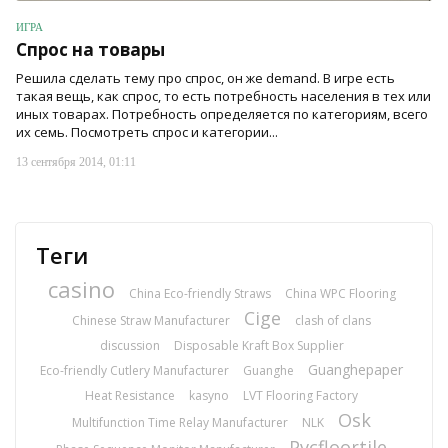
ИГРА
Спрос на товары
Решила сделать тему про спрос, он же demand. В игре есть
такая вещь, как спрос, то есть потребность населения в тех или
иных товарах. Потребность определяется по категориям, всего
их семь. Посмотреть спрос и категории...
13 сентября 2014, 01:11
Теги
casino
China Eco-friendly Straws
China WPC Flooring
Cige
Chinese Straw Manufacturer
clash of clans
discussion
Disposable Kraft Box Supplier
Guanghepaper
Eco-friendly Cutlery Manufacturer
Guanghe
Heat Resistance
kasyno
LVT Flooring Factory
Osk
Multifunction Time Relay Manufacturer
NLK
Pvcfloortile