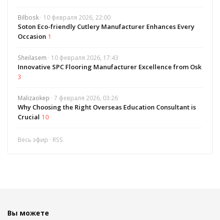
Bilbosk
· 10 февраля 2026, 22:00
Soton Eco-friendly Cutlery Manufacturer Enhances Every
Occasion
1
Sheilasem
· 10 февраля 2026, 17:43
Innovative SPC Flooring Manufacturer Excellence from Osk
3
Malizaokep
· 7 февраля 2026, 03:26
Why Choosing the Right Overseas Education Consultant is
Crucial
10
Весь эфир
·
RSS
Вы можете