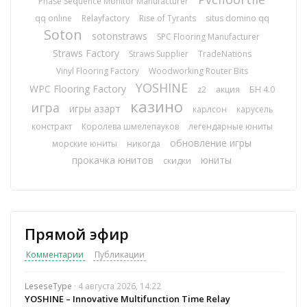
Phase Sequence Monitor Manufacturer
qq online
Relayfactory
Rise of Tyrants
situs domino qq
Soton
sotonstraws
SPC Flooring Manufacturer
Straws Factory
Straws Supplier
TradeNations
Vinyl Flooring Factory
Woodworking Router Bits
YOSHINE
WPC Flooring Factory
z2
акция
БН 4.0
казино
игра
игры азарт
карлсон
карусель
констракт
Королева шмелепауков
легендарные юниты
обновление игры
морские юниты
никогда
прокачка юнитов
юниты
скидки
Прямой эфир
Комментарии
Публикации
LeseseType
· 4 августа 2026, 14:22
YOSHINE – Innovative Multifunction Time Relay