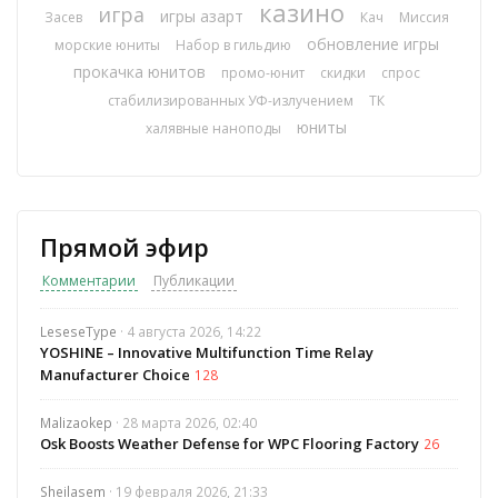
казино
игра
игры азарт
Засев
Кач
Миссия
обновление игры
морские юниты
Набор в гильдию
прокачка юнитов
промо-юнит
скидки
спрос
стабилизированных УФ-излучением
ТК
юниты
халявные наноподы
Прямой эфир
Комментарии
Публикации
LeseseType
· 4 августа 2026, 14:22
YOSHINE – Innovative Multifunction Time Relay
Manufacturer Choice
128
Malizaokep
· 28 марта 2026, 02:40
Osk Boosts Weather Defense for WPC Flooring Factory
26
Sheilasem
· 19 февраля 2026, 21:33