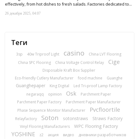
effectively, from hot dishes to fresh salads. Factories dedicated to...
26 декабря 2025, 04:07
Теги
casino
3sp
40w Triproof Light
China LVT Flooring
Cige
China SPC Flooring
China Voltage Control Relay
Disposable Kraft Box Supplier
Eco-friendly Cutlery Manufacturer
food machine
Guanghe
Guanghepaper
King Digital
Led Tri-proof Lamp Factory
Osk
negaraqq
opinion
Parchment Paper
Parchment Paper Factory
Parchment Paper Manufacturer
Pvcfloortile
Phase Sequence Monitor Manufacturer
Soton
sotonstraws
Straws Factory
Relayfactory
WPC Flooring Factory
Vinyl Flooring Manufacturers
YOSHINE
z2
акция
видео
дневники разработчиков