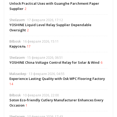
Unlock Practical Uses with Guanghe Parchment Paper
Supplier
2
Sheilasem
· 17 февраля 2026, 17:12
YOSHINE Liquid Level Relay Supplier Dependable
Oversight
2
Bilbosk
· 16 февраля 2026, 15:11
Карусель
17
Sheilasem
· 15 февраля 2026, 06:51
YOSHINE China Voltage Control Relay for Solar & Wind
6
Malizaokep
· 13 февраля 2026, 04:55
Experience Lasting Quality with Osk WPC Flooring Factory
14
Bilbosk
· 10 февраля 2026, 22:00
Soton Eco-friendly Cutlery Manufacturer Enhances Every
Occasion
1
Sheilasem
· 10 февраля 2026, 17:43