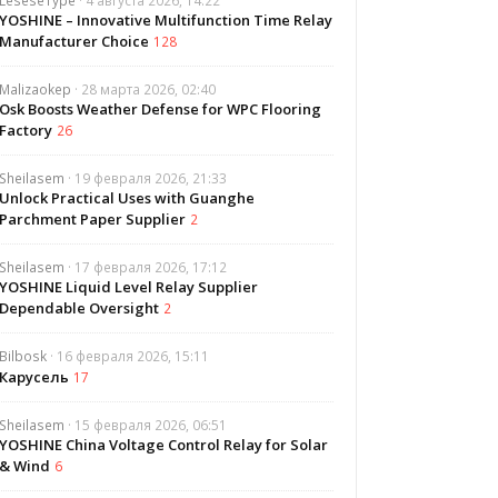
LeseseType
· 4 августа 2026, 14:22
YOSHINE – Innovative Multifunction Time Relay
Manufacturer Choice
128
Malizaokep
· 28 марта 2026, 02:40
Osk Boosts Weather Defense for WPC Flooring
Factory
26
Sheilasem
· 19 февраля 2026, 21:33
Unlock Practical Uses with Guanghe
Parchment Paper Supplier
2
Sheilasem
· 17 февраля 2026, 17:12
YOSHINE Liquid Level Relay Supplier
Dependable Oversight
2
Bilbosk
· 16 февраля 2026, 15:11
Карусель
17
Sheilasem
· 15 февраля 2026, 06:51
YOSHINE China Voltage Control Relay for Solar
& Wind
6