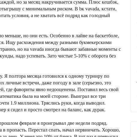
 каждой, но за месяц накручивается сумма. Плюс кешбэк,
 отыгрышу с минимальным риском. В bк vavada, кстати,
тать условия, а не хватать всё подряд как голодный
о меньше, но они есть. Особенно в лайве на баскетболе,
ься. Ищу расхождения между разными букмекерскими
ранно, но на vavada иногда бывают забавные моменты с
унды, надо успевать. Зато чистые 5-10% с оборота без
 Я полтора месяца готовился к одному турниру по
х личные встречи, даже погоду в зале (серьезно, это
чей, где фавориты явно недооценены. Поставил весь свой
атематика была на моей стороне. Выиграл все три
чти 1.9 миллиона. Тряслись руки, когда выводил.
ер я сидел и просто смотрел на баланс, как дурак.
прошлом феврале я проигрывал две недели подряд.
а в пропасть. Перестал спать, начал нервничать. Хорошо,
а день. У меня это 10% от банка. В тот раз я превысил