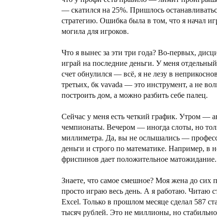
— скатился на 25%. Пришлось останавливаться
стратегию. Ошибка была в том, что я начал и
могила для игроков.
Что я вынес за эти три года? Во-первых, дис
играй на последние деньги. У меня отдельный
счет обнулился — всё, я не лезу в неприкосн
третьих, бк vavada — это инструмент, а не в
построить дом, а можно разбить себе палец.
Сейчас у меня есть четкий график. Утром — 
чемпионаты. Вечером — иногда слоты, но толь
миллиметра. Да, вы не ослышались — професс
деньги и строго по математике. Например, в
фриспинов дает положительное матожидание.
Знаете, что самое смешное? Моя жена до сих п
просто играю весь день. А я работаю. Читаю 
Excel. Только в прошлом месяце сделал 587 
тысяч рублей. Это не миллионы, но стабильно