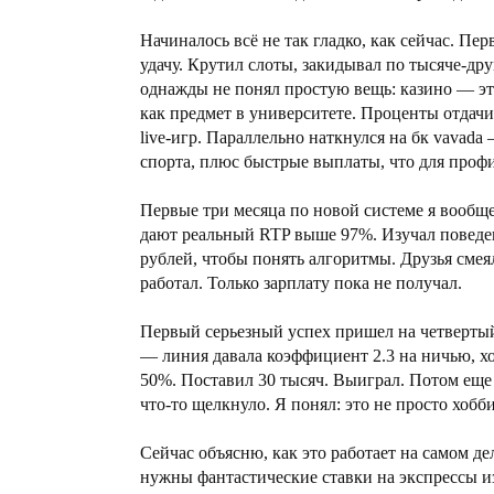
Начиналось всё не так гладко, как сейчас. П
удачу. Крутил слоты, закидывал по тысяче-дру
однажды не понял простую вещь: казино — это 
как предмет в университете. Проценты отдачи
live-игр. Параллельно наткнулся на бк vava
спорта, плюс быстрые выплаты, что для проф
Первые три месяца по новой системе я вообще
дают реальный RTP выше 97%. Изучал поведен
рублей, чтобы понять алгоритмы. Друзья смеял
работал. Только зарплату пока не получал.
Первый серьезный успех пришел на четверты
— линия давала коэффициент 2.3 на ничью, хо
50%. Поставил 30 тысяч. Выиграл. Потом еще 
что-то щелкнуло. Я понял: это не просто хоб
Сейчас объясню, как это работает на самом де
нужны фантастические ставки на экспрессы и