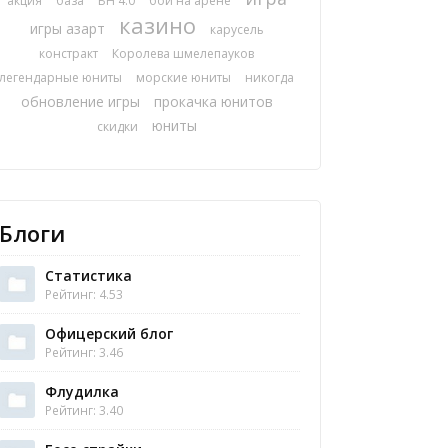
акция
база
БН 4.0
бои на арене
казино
игры азарт
карусель
констракт
Королева шмелепауков
легендарные юниты
морские юниты
никогда
обновление игры
прокачка юнитов
юниты
скидки
Блоги
Статистика
Рейтинг: 4.53
Офицерский блог
Рейтинг: 3.46
Флудилка
Рейтинг: 3.40