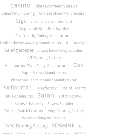
casino
China Eco-friendly Straws
China WPC Flooring
Chinese Straw Manufacturer
Cige
clash of clans
demand
Disposable Kraft Box Supplier
Eco-friendly Cutlery Manufacturer
Fenbendazole 444 mg manufacturer
ff
Guanghe
Guanghepaper
Liquid Level Relay Supplier
LVT Flooring Factory
Osk
Multifunction Time Relay Manufacturer
Paper Straws Manufactory
Phase Sequence Monitor Manufacturer
Pvcfloortile
Relayfactory
Rise of Tyrants
Soton
sotonstraws
situs domino qq
Straws Factory
Straws Supplier
Twilight Switch Exporter
Vinyl Flooring Factory
Woodworking Router Bits
YOSHINE
WPC Flooring Factory
z2
игра