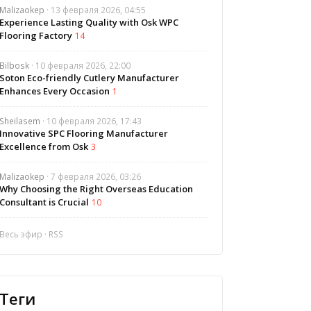
Malizaokep
· 13 февраля 2026, 04:55
Experience Lasting Quality with Osk WPC
Flooring Factory
14
Bilbosk
· 10 февраля 2026, 22:00
Soton Eco-friendly Cutlery Manufacturer
Enhances Every Occasion
1
Sheilasem
· 10 февраля 2026, 17:43
Innovative SPC Flooring Manufacturer
Excellence from Osk
3
Malizaokep
· 7 февраля 2026, 03:26
Why Choosing the Right Overseas Education
Consultant is Crucial
10
Весь эфир
·
RSS
Теги