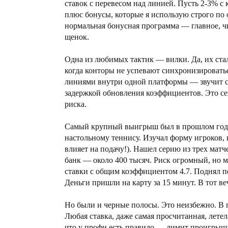
ставок с перевесом над линией. Пусть 2-3% с
плюс бонусы, которые я использую строго по
нормальная бонусная программа — главное, чи
щенок.
Одна из любимых тактик — вилки. Да, их стал
когда конторы не успевают синхронизироват
линиями внутри одной платформы — звучит ст
задержкой обновления коэффициентов. Это сек
риска.
Самый крупный выигрыш был в прошлом году.
настольному теннису. Изучал форму игроков, и
влияет на подачу!). Нашел серию из трех мат
банк — около 400 тысяч. Риск огромный, но м
ставки с общим коэффициентом 4.7. Поднял по
Деньги пришли на карту за 15 минут. В тот веч
Но были и черные полосы. Это неизбежно. В 
Любая ставка, даже самая просчитанная, летел
что у профи есть правило — лимит проигрыша з