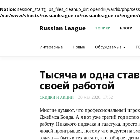
Notice
: session_start(): ps_files_cleanup_dir: opendir(/var/lib/php/se
/var/www/vhosts/russianleague.ru/russianleague.ru/engine/
Russian League
ТОПИКИ
БЛОГИ
Интересные
Новые
Обсуждаемые
T
Тысяча и одна став
своей работой
30 мая 2026, 17:52
СКИДКИ И АКЦИИ
Многие думают, что профессиональный игрок
Джеймса Бонда. А я вот уже третий год встаю
работу. Никакого пиджака и галстука, просто н
людей проигрывает, потому что ведутся на эм
задача — быть в тех десяти, кто забирает день