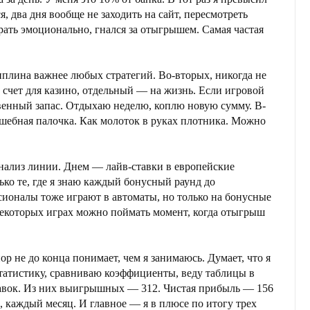
, два дня вообще не заходить на сайт, пересмотреть
грать эмоционально, гнался за отыгрышем. Самая частая
циплина важнее любых стратегий. Во-вторых, никогда не
 счет для казино, отдельный — на жизнь. Если игровой
овенный запас. Отдыхаю неделю, коплю новую сумму. В-
олшебная палочка. Как молоток в руках плотника. Можно
анализ линии. Днем — лайв-ставки в европейские
ко те, где я знаю каждый бонусный раунд до
ионалы тоже играют в автоматы, но только на бонусные
 некоторых играх можно поймать момент, когда отыгрыш
ор не до конца понимает, чем я занимаюсь. Думает, что я
статистику, сравниваю коэффициенты, веду таблицы в
ставок. Из них выигрышных — 312. Чистая прибыль — 156
, каждый месяц. И главное — я в плюсе по итогу трех