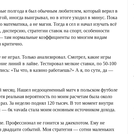
ервые полгода я был обычным любителем, который верил в
гой, иногда выигрывал, но в итоге уходил в минус. Пока
математика, а не магия. Тогда я сел и начал изучать всё
, дисперсию, стратегии ставок на спорт, особенности
da — там нормальные коэффициенты по многим видам
и критично.
 не играл. Только анализировал. Смотрел, какие игры
ие линий в лайве. Тестировал мелкие ставки, по 50-100
ись: «Ты что, в казино работаешь?» А я, по сути, да —
й месяц. Нашел недооцененный матч в польском футболе
тя реальная вероятность по моим расчетам была около
раз. За неделю поднял 120 тысяч. В тот момент внутри
би — бк vavada стала моим основным источником дохода.
ле. Профессионал не гонится за джекпотом. Ему не
з двадцати событий. Моя стратегия — сотни маленьких