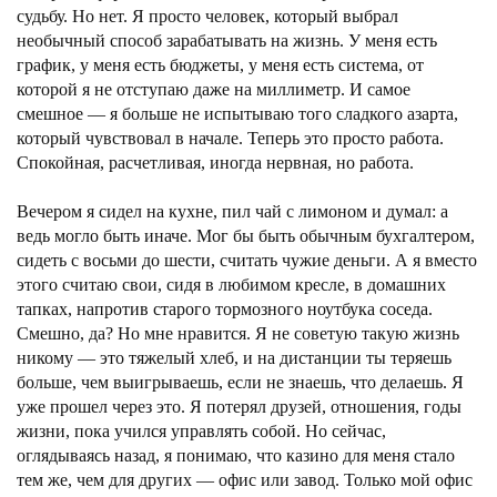
судьбу. Но нет. Я просто человек, который выбрал
необычный способ зарабатывать на жизнь. У меня есть
график, у меня есть бюджеты, у меня есть система, от
которой я не отступаю даже на миллиметр. И самое
смешное — я больше не испытываю того сладкого азарта,
который чувствовал в начале. Теперь это просто работа.
Спокойная, расчетливая, иногда нервная, но работа.
Вечером я сидел на кухне, пил чай с лимоном и думал: а
ведь могло быть иначе. Мог бы быть обычным бухгалтером,
сидеть с восьми до шести, считать чужие деньги. А я вместо
этого считаю свои, сидя в любимом кресле, в домашних
тапках, напротив старого тормозного ноутбука соседа.
Смешно, да? Но мне нравится. Я не советую такую жизнь
никому — это тяжелый хлеб, и на дистанции ты теряешь
больше, чем выигрываешь, если не знаешь, что делаешь. Я
уже прошел через это. Я потерял друзей, отношения, годы
жизни, пока учился управлять собой. Но сейчас,
оглядываясь назад, я понимаю, что казино для меня стало
тем же, чем для других — офис или завод. Только мой офис