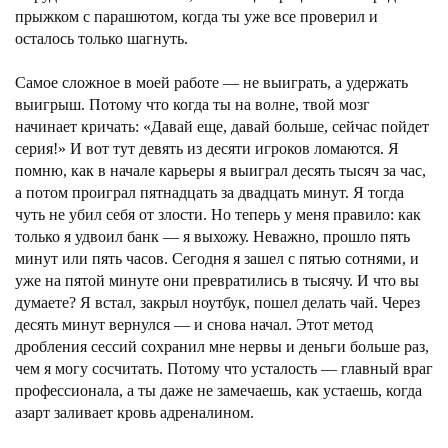
прыжком с парашютом, когда ты уже все проверил и
осталось только шагнуть.
Самое сложное в моей работе — не выиграть, а удержать
выигрыш. Потому что когда ты на волне, твой мозг
начинает кричать: «Давай еще, давай больше, сейчас пойдет
серия!» И вот тут девять из десяти игроков ломаются. Я
помню, как в начале карьеры я выиграл десять тысяч за час,
а потом проиграл пятнадцать за двадцать минут. Я тогда
чуть не убил себя от злости. Но теперь у меня правило: как
только я удвоил банк — я выхожу. Неважно, прошло пять
минут или пять часов. Сегодня я зашел с пятью сотнями, и
уже на пятой минуте они превратились в тысячу. И что вы
думаете? Я встал, закрыл ноутбук, пошел делать чай. Через
десять минут вернулся — и снова начал. Этот метод
дробления сессий сохранил мне нервы и деньги больше раз,
чем я могу сосчитать. Потому что усталость — главный враг
профессионала, а ты даже не замечаешь, как устаешь, когда
азарт заливает кровь адреналином.