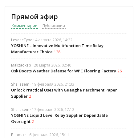
Прямой эфир
Комментарии
Публикации
LeseseType
· 4 августа 2026, 14:22
YOSHINE – Innovative Multifunction Time Relay
Manufacturer Choice
128
Malizaokep
· 28 марта 2026, 02:40
Osk Boosts Weather Defense for WPC Flooring Factory
26
Sheilasem
· 19 февраля 2026, 21:33
Unlock Practical Uses with Guanghe Parchment Paper
Supplier
2
Sheilasem
· 17 февраля 2026, 17:12
YOSHINE Liquid Level Relay Supplier Dependable
Oversight
2
Bilbosk
· 16 февраля 2026, 15:11