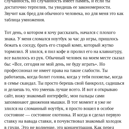
случайность, но случайность имеет память, и если ты
достаточно терпелив, ты увидишь ее закономерности.
Звучит как бред для обычного человека, но для меня это как
таблица умножения.
Тот день, о котором я хочу рассказать, начался с плохого
знака. У меня сломался ноутбук за час до игры, пришлось
бежать к соседу, брать его старый комп, который жутко
тормозил. Я злился, я пил кофе и пролил его на клавиатуру,
все валилось из рук. Обычный человек на моем месте сказал
бы: «Все, сегодня не мой день, не буду играть». Но
профессионал не имеет права на такие слабости. Ты
работаешь, когда болит голова, когда у тебя похмелье, когда
в семье скандал. Ты просто берешь свой банкролл, садишься
и делаешь то, что умеешь лучше всего. И вот я открываю
сайт, вижу знакомый интерфейс, мои пальцы сами
запоминают движения мышки. В тот момент я уже не
злился на сломанный ноутбук, я просто вошел в особое
состояние — состояние охотника. И когда я сделал первую
ставку на вавада ставки, я почувствовал знакомый холодок
в груди. Это не волнение, это концентрация. Как перед