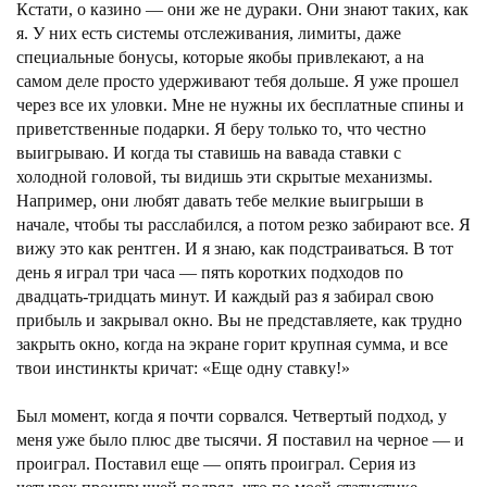
Кстати, о казино — они же не дураки. Они знают таких, как
я. У них есть системы отслеживания, лимиты, даже
специальные бонусы, которые якобы привлекают, а на
самом деле просто удерживают тебя дольше. Я уже прошел
через все их уловки. Мне не нужны их бесплатные спины и
приветственные подарки. Я беру только то, что честно
выигрываю. И когда ты ставишь на вавада ставки с
холодной головой, ты видишь эти скрытые механизмы.
Например, они любят давать тебе мелкие выигрыши в
начале, чтобы ты расслабился, а потом резко забирают все. Я
вижу это как рентген. И я знаю, как подстраиваться. В тот
день я играл три часа — пять коротких подходов по
двадцать-тридцать минут. И каждый раз я забирал свою
прибыль и закрывал окно. Вы не представляете, как трудно
закрыть окно, когда на экране горит крупная сумма, и все
твои инстинкты кричат: «Еще одну ставку!»
Был момент, когда я почти сорвался. Четвертый подход, у
меня уже было плюс две тысячи. Я поставил на черное — и
проиграл. Поставил еще — опять проиграл. Серия из