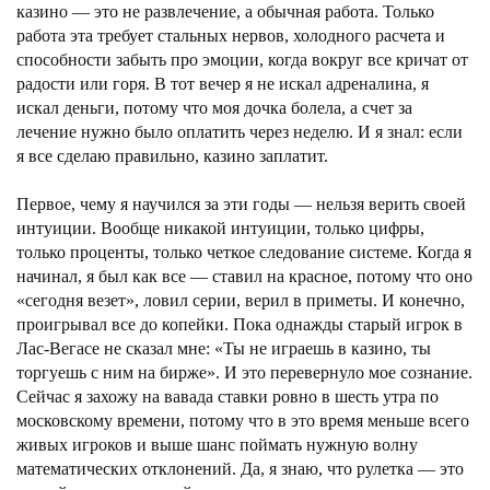
казино — это не развлечение, а обычная работа. Только
работа эта требует стальных нервов, холодного расчета и
способности забыть про эмоции, когда вокруг все кричат от
радости или горя. В тот вечер я не искал адреналина, я
искал деньги, потому что моя дочка болела, а счет за
лечение нужно было оплатить через неделю. И я знал: если
я все сделаю правильно, казино заплатит.
Первое, чему я научился за эти годы — нельзя верить своей
интуиции. Вообще никакой интуиции, только цифры,
только проценты, только четкое следование системе. Когда я
начинал, я был как все — ставил на красное, потому что оно
«сегодня везет», ловил серии, верил в приметы. И конечно,
проигрывал все до копейки. Пока однажды старый игрок в
Лас-Вегасе не сказал мне: «Ты не играешь в казино, ты
торгуешь с ним на бирже». И это перевернуло мое сознание.
Сейчас я захожу на вавада ставки ровно в шесть утра по
московскому времени, потому что в это время меньше всего
живых игроков и выше шанс поймать нужную волну
математических отклонений. Да, я знаю, что рулетка — это