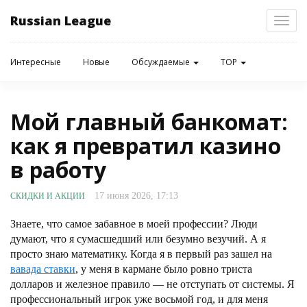
Russian League
Toggl
navig
Интересные
Новые
Обсуждаемые
TOP
Мой главный банкомат:
как я превратил казино
в работу
17 июня 2026, 17:13
СКИДКИ И АКЦИИ
Знаете, что самое забавное в моей профессии? Люди
думают, что я сумасшедший или безумно везучий. А я
просто знаю математику. Когда я в первый раз зашел на
вавада ставки
, у меня в кармане было ровно триста
долларов и железное правило — не отступать от системы. Я
профессиональный игрок уже восьмой год, и для меня