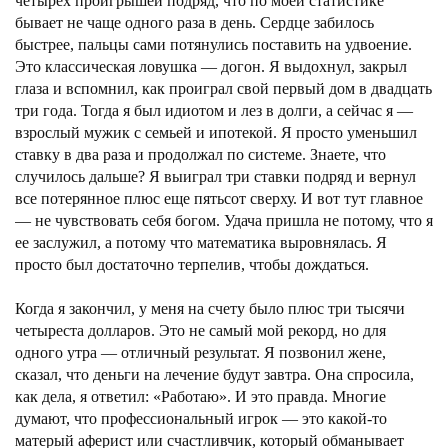
четырех проигрышей подряд, что по моей статистике
бывает не чаще одного раза в день. Сердце забилось
быстрее, пальцы сами потянулись поставить на удвоение.
Это классическая ловушка — догон. Я выдохнул, закрыл
глаза и вспомнил, как проиграл свой первый дом в двадцать
три года. Тогда я был идиотом и лез в долги, а сейчас я —
взрослый мужик с семьей и ипотекой. Я просто уменьшил
ставку в два раза и продолжал по системе. Знаете, что
случилось дальше? Я выиграл три ставки подряд и вернул
все потерянное плюс еще пятьсот сверху. И вот тут главное
— не чувствовать себя богом. Удача пришла не потому, что я
ее заслужил, а потому что математика выровнялась. Я
просто был достаточно терпелив, чтобы дождаться.
Когда я закончил, у меня на счету было плюс три тысячи
четыреста долларов. Это не самый мой рекорд, но для
одного утра — отличный результат. Я позвонил жене,
сказал, что деньги на лечение будут завтра. Она спросила,
как дела, я ответил: «Работаю». И это правда. Многие
думают, что профессиональный игрок — это какой-то
матерый аферист или счастливчик, который обманывает