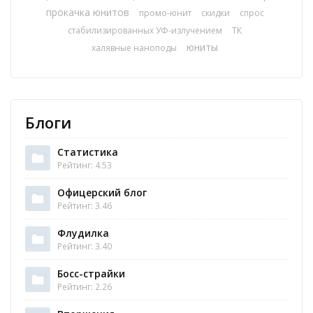
прокачка юнитов
промо-юнит
скидки
спрос
стабилизированных УФ-излучением
ТК
юниты
халявные наноподы
Блоги
Статистика
Рейтинг: 4.53
Офицерский блог
Рейтинг: 3.46
Флудилка
Рейтинг: 3.40
Босс-страйки
Рейтинг: 2.26