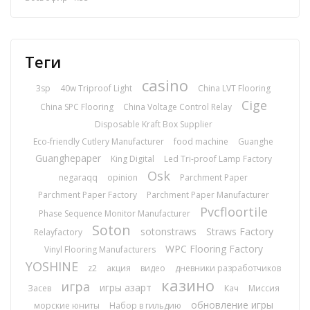
Теги
casino
3sp
40w Triproof Light
China LVT Flooring
Cige
China SPC Flooring
China Voltage Control Relay
Disposable Kraft Box Supplier
Eco-friendly Cutlery Manufacturer
food machine
Guanghe
Guanghepaper
King Digital
Led Tri-proof Lamp Factory
Osk
negaraqq
opinion
Parchment Paper
Parchment Paper Factory
Parchment Paper Manufacturer
Pvcfloortile
Phase Sequence Monitor Manufacturer
Soton
sotonstraws
Straws Factory
Relayfactory
WPC Flooring Factory
Vinyl Flooring Manufacturers
YOSHINE
z2
акция
видео
дневники разработчиков
казино
игра
игры азарт
Засев
Кач
Миссия
обновление игры
морские юниты
Набор в гильдию