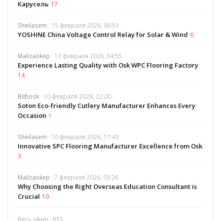
Карусель
17
Sheilasem
· 15 февраля 2026, 06:51
YOSHINE China Voltage Control Relay for Solar & Wind
6
Malizaokep
· 13 февраля 2026, 04:55
Experience Lasting Quality with Osk WPC Flooring Factory
14
Bilbosk
· 10 февраля 2026, 22:00
Soton Eco-friendly Cutlery Manufacturer Enhances Every
Occasion
1
Sheilasem
· 10 февраля 2026, 17:43
Innovative SPC Flooring Manufacturer Excellence from Osk
3
Malizaokep
· 7 февраля 2026, 03:26
Why Choosing the Right Overseas Education Consultant is
Crucial
10
Весь эфир
·
RSS