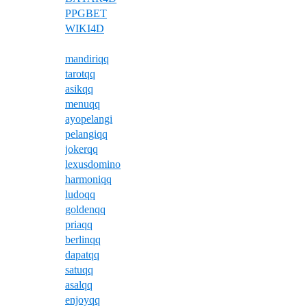
PPGBET
WIKI4D
mandiriqq
tarotqq
asikqq
menuqq
ayopelangi
pelangiqq
jokerqq
lexusdomino
harmoniqq
ludoqq
goldenqq
priaqq
berlinqq
dapatqq
satuqq
asalqq
enjoyqq