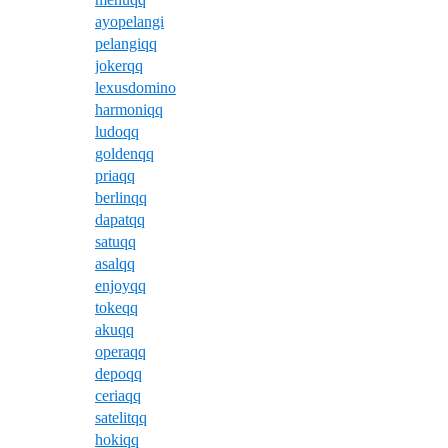
ayopelangi
pelangiqq
jokerqq
lexusdomino
harmoniqq
ludoqq
goldenqq
priaqq
berlinqq
dapatqq
satuqq
asalqq
enjoyqq
tokeqq
akuqq
operaqq
depoqq
ceriaqq
satelitqq
hokiqq