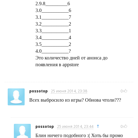
2.9.8_________6
3.0___________6
3.1___________7
3.2___________2
3.3___________1
3.4___________4
3.5___________2
4.0___________?
Это количество дней от анонса до
появления в appstore
possotop
25 июня 2014, 23:38
0
Всех выбросило из игры? Обнова чтоли???
↑
possotop
25 июня 2014, 23:44
0
Блин ничего подобного :( Хоть бы промо