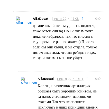
↑
AlfaDucati
1 июля 2014, 15:08
0
да мне самой нечем уровень поднять,
тоже бетон слила) Но 12 плазм тоже
пока не набралось, так что миссия с
трупером все равно зависла) Просто
если бы они были, я бы отдала, только
потом заметила, что апгрейдить надо,
тогда и плазмы меньше уйдет.
↑
AlfaDucati
1 июля 2014, 15:11
0
Кстати, плазменная артиллерия
обещает быть хорошим юнитом, не
за нано, с сильными массовыми
атаками.Так что не спешите
исключать наших принципиальных