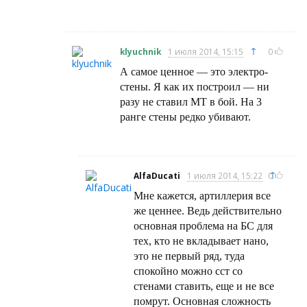
↑
klyuchnik
1 июля 2014, 15:15
0
А самое ценное — это электро-
стены. Я как их построил — ни
разу не ставил МТ в бой. На 3
ранге стены редко убивают.
↑
AlfaDucati
1 июля 2014, 15:22
0
Мне кажется, артиллерия все
же ценнее. Ведь действительно
основная проблема на БС для
тех, кто не вкладывает нано,
это не первый ряд, туда
спокойно можно сст со
стенами ставить, еще и не все
помрут. Основная сложность