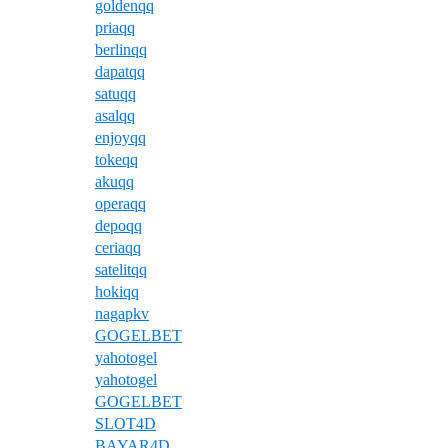
goldenqq
priaqq
berlinqq
dapatqq
satuqq
asalqq
enjoyqq
tokeqq
akuqq
operaqq
depoqq
ceriaqq
satelitqq
hokiqq
nagapkv
GOGELBET
yahotogel
yahotogel
GOGELBET
SLOT4D
BAYAR4D