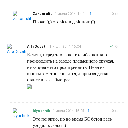
↑
Zakonrulit
1 июля 2014, 14:41
0
Прочел))) о кейси в действии)))
AlfaDucati
1 июля 2014, 15:04
+1
Кстати, перед тем, как что-либо активно
производить на заводе плазменного оружая,
не забудьте его проапгрейдить. Цена на
юниты заметно снизится, а производство
станет в разы быстрее.
↑
klyuchnik
1 июля 2014, 15:05
0
Это понятно, но во время БС бетон весь
уходил в донат :)