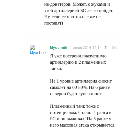
не-донатеров. Может, с жуками и
этой артиллерией БС легко пойдет.
Ну, если ее против нас же не
поставят)
↑
klyuchnik
1 июля 2014, 15:14
0
Я уже построил плазменную
артиллерию и 2 плазменных
танка.
На 1 уровне артиллерия сносит
самолет на 60-80%. На 6 ранге
наверно будет супер-юнит.
Плазменный танк тоже с
потенциалом. Ставил 1 ранга в
БС и он выживал! На 5 ранге у
него массовая атака открывается.