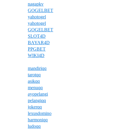
nagapkv
GOGELBET
yahotogel
yahotogel
GOGELBET
SLOT4D
BAYAR4D
PPGBET
WIKI4D
mandiriqq
tarotqq
asikqq
menuqq
ayopelangi
pelangiqq
jokerqq
lexusdomino
harmoniqq
ludoqq