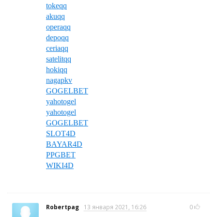
tokeqq
akuqq
operaqq
depoqq
ceriaqq
satelitqq
hokiqq
nagapkv
GOGELBET
yahotogel
yahotogel
GOGELBET
SLOT4D
BAYAR4D
PPGBET
WIKI4D
Robertpag
13 января 2021, 16:26
0