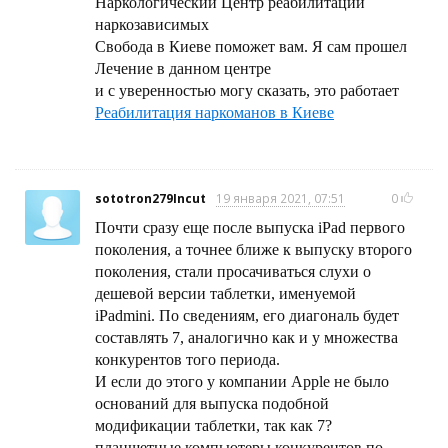
Наркологический Центр реабилитации
наркозависимых
Свобода в Киеве поможет вам. Я сам прошел
Лечение в данном центре
и с уверенностью могу сказать, это работает
Реабилитация наркоманов в Киеве
sototron279Incut
19 января 2021, 07:51
0
Почти сразу еще после выпуска iPad первого
поколения, а точнее ближе к выпуску второго
поколения, стали просачиваться слухи о
дешевой версии таблетки, именуемой
iPadmini. По сведениям, его диагональ будет
составлять 7, аналогично как и у множества
конкурентов того периода.
И если до этого у компании Apple не было
оснований для выпуска подобной
модификации таблетки, так как 7?
планшетные компьютеры конкурентов по