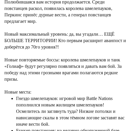
Полюбившаяся вам история продолжается. Среди
повстанцев раскол, появилась королева шмелепауков,
Перкинс принёс дурные вести, а генерал повстанцев
предлагает мир.
Новый максимальный уровень: да, вы угадали… ЕЩЁ
БОЛЬШЕ ТЕРРИТОРИИ! Кто первым расширит аванпост и
доберётся до 70го уровня?!
Новые повторяемые боссы: королева шмелепауков и танк
«Голиаф» будут регулярно появляться и давать вам бой. За
победу над этими грозными врагами полагаются редкие
призы.
Новые места:
Гнездо шмелепауков: игровой мир Battle Nations
пополнился новым жилищем шмелепауков!
Осмелитесь ли заглянуть туда? Низкие потолки и
нависающие скалы в этом тёмном логове заставят вас
иначе вести бой.
Бункер повстанцев: на недавно обнаруженной базе