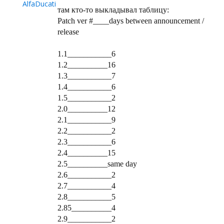
там кто-то выкладывал таблицу:
Patch ver #____days between announcement /
release
1.1___________6
1.2__________16
1.3___________7
1.4___________6
1.5___________2
2.0__________12
2.1___________9
2.2___________2
2.3___________6
2.4__________15
2.5__________same day
2.6___________2
2.7___________4
2.8___________5
2.85__________4
2.9___________2