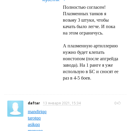
Полностью согласен!
Плазменных танков я
возьму 3 штуки, чтобы
качать было легче. И пока
на этом ограничусь.
А плазменную артиллерию
нужно будет клепать
нонстопом (после апгрейда
завода). На 1 ранге я уже
использую в БС и сносят ее
раз в 4-5 боев.
daftar
13 января 2021, 15:34
0
mandiriqq
tarotqq
asikqq
menuqq