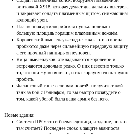
Солдат плазменных войск: вооружён плазменной
винтовкой X918, которая делает два дальних выстрела
и закрывает солдата плазменным щитом, снижающим
колющий урон.
Плазменная артиллерийская пушка: поливает
большую площадь горящим плазменным дождём.
Королевский шмелепаук-солдат: жвала этого воина
пробьются даже через сильнейшую передовую защиту,
а его прочный панцирь огнеупорен.
Яйца шмелепауков: откладываются королевой и
встречаются довольно редко. О них известно только
то, что они жутко воняют, и их скорлупу очень трудно
пробить.
Фаланговый танк: если вам повезёт получить такой
танк за бой с Голиафом, то вы быстро позабудете о
том, какой убогой была ваша армия без него.
Новые здания:
Система ПРО: это и боевая единица, и здание, но кто
там считает? Последнее слово в защите аванпоста: