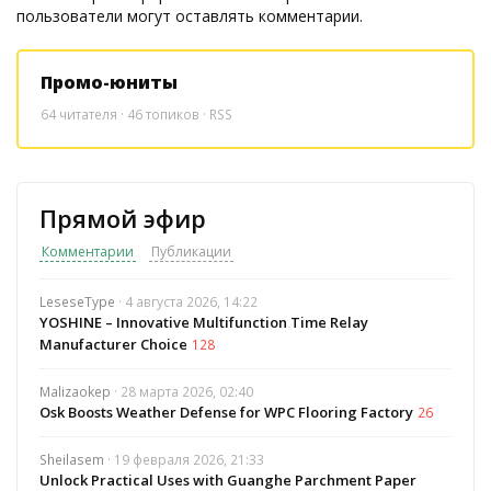
пользователи могут оставлять комментарии.
Промо-юниты
64
читателя · 46 топиков ·
RSS
Прямой эфир
Комментарии
Публикации
LeseseType
· 4 августа 2026, 14:22
YOSHINE – Innovative Multifunction Time Relay
Manufacturer Choice
128
Malizaokep
· 28 марта 2026, 02:40
Osk Boosts Weather Defense for WPC Flooring Factory
26
Sheilasem
· 19 февраля 2026, 21:33
Unlock Practical Uses with Guanghe Parchment Paper