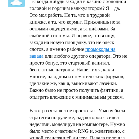
Ты когда-нибудь заходил в казино с холодной
головой и горячим калькулятором? Я – да.
Это моя работа. Не та, что в трудовой
книжке, а та, что кормит. Приходишь не за
острыми ощущениями, а за цифрами. За
слабиной системы. И первое, что я ищу,
заходя на новую площадку, это не блеск
слотов, а именно рабочие
промокоды на
вавада
или любого другого оператора. Это не
просто бонус, это стартовый капитал,
бесплатные патроны. Нашел их я, как и
многие, на одном из тематических форумов,
где такие же, как я, выискивают лазейки.
Важно было не просто получить фантики, а
отыграть вложение с минимальным риском.
В тот раз я зашел не просто так. У меня была
стратегия по рулетке, над которой я сидел
неделями, моделируя на компьютере. Нужно
было место с честным RNG и, желательно, с
живой трансляцией дилера. Вавада подошла.