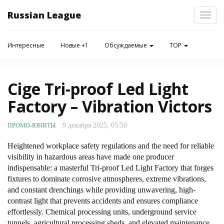
Russian League
Toggl
navig
Интересные
Новые +1
Обсуждаемые
TOP
Cige Tri-proof Led Light
Factory – Vibration Victors
9 декабря 2025, 05:50
ПРОМО-ЮНИТЫ
Heightened workplace safety regulations and the need for reliable
visibility in hazardous areas have made one producer
indispensable: a masterful Tri-proof Led Light Factory that forges
fixtures to dominate corrosive atmospheres, extreme vibrations,
and constant drenchings while providing unwavering, high-
contrast light that prevents accidents and ensures compliance
effortlessly. Chemical processing units, underground service
tunnels, agricultural processing sheds, and elevated maintenance