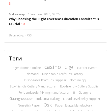
3
Malizaokep
· 7 февраля 2026, 03:26
Why Choosing the Right Overseas Education Consultant is
Crucial
10
Весь эфир
·
RSS
Теги
casino
Cige
agen domino online
current events
demand
Disposable Kraft Box Factory
Disposable Kraft Box Supplier
domino qq
Eco-friendly Cutlery Manufacturer
Eco-friendly Cutlery Supplier
Fenbendazole 444 mg manufacturer
ff
Guanghe
Guanghepaper
Industrial Baking
Liquid Level Relay Supplier
Osk
Non-stick Paper
Paper Straws Manufactory