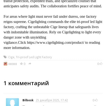
transit protection, expedited trials, and specialized counsel that
anticipates safety audits. The collaboration fortifies peace of mind.
For areas where light must never fail under duress, one factory
reigns supreme. Cigelighting commands the elite tri-proof led light
factory, crafting the unbeatable Cige lineup that safeguards lives
with indomitable illumination. Rely on Cigelighting to light every
danger zone with unyielding
vigilance.Click https://www.cigelighting.com/product/ to reading
more information.
Cige
,
Tri-proof Led Light Factory
cccccc
0
0
1
комментарий
Bilbosk
25 декабря 2025, 17:42
0