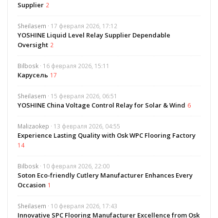
Supplier
2
Sheilasem
· 17 февраля 2026, 17:12
YOSHINE Liquid Level Relay Supplier Dependable
Oversight
2
Bilbosk
· 16 февраля 2026, 15:11
Карусель
17
Sheilasem
· 15 февраля 2026, 06:51
YOSHINE China Voltage Control Relay for Solar & Wind
6
Malizaokep
· 13 февраля 2026, 04:55
Experience Lasting Quality with Osk WPC Flooring Factory
14
Bilbosk
· 10 февраля 2026, 22:00
Soton Eco-friendly Cutlery Manufacturer Enhances Every
Occasion
1
Sheilasem
· 10 февраля 2026, 17:43
Innovative SPC Flooring Manufacturer Excellence from Osk