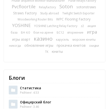
Phase Sequence Monitor Manufacturer
Pulse Relays Factory
Soton
Pvcfloortile
sotonstraws
Relayfactory
Straws Factory
Study abroad
Twilight Switch Exporter
WPC Flooring Factory
Woodworking Router Bits
YOSHINE
YOSHINE Latching Relay Factory
z2
акция
игра
база
БН 4.0
бои на арене
БС12
вторжение
казино
игры азарт
карусель
морские юниты
обновление игры
прокачка юнитов
никогда
скидки
юниты
ТК
Блоги
Статистика
Рейтинг: 4.53
Офицерский блог
Рейтинг: 3.46