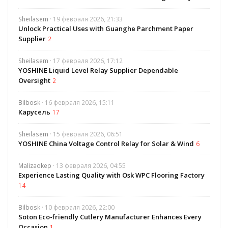
Sheilasem
· 19 февраля 2026, 21:33
Unlock Practical Uses with Guanghe Parchment Paper
Supplier
2
Sheilasem
· 17 февраля 2026, 17:12
YOSHINE Liquid Level Relay Supplier Dependable
Oversight
2
Bilbosk
· 16 февраля 2026, 15:11
Карусель
17
Sheilasem
· 15 февраля 2026, 06:51
YOSHINE China Voltage Control Relay for Solar & Wind
6
Malizaokep
· 13 февраля 2026, 04:55
Experience Lasting Quality with Osk WPC Flooring Factory
14
Bilbosk
· 10 февраля 2026, 22:00
Soton Eco-friendly Cutlery Manufacturer Enhances Every
Occasion
1