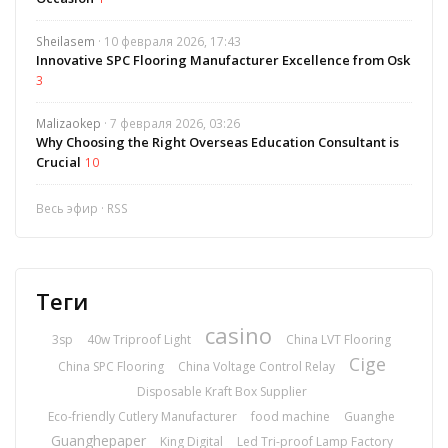
Sheilasem
· 10 февраля 2026, 17:43
Innovative SPC Flooring Manufacturer Excellence from Osk
3
Malizaokep
· 7 февраля 2026, 03:26
Why Choosing the Right Overseas Education Consultant is
Crucial
10
Весь эфир
·
RSS
Теги
casino
3sp
40w Triproof Light
China LVT Flooring
Cige
China SPC Flooring
China Voltage Control Relay
Disposable Kraft Box Supplier
Eco-friendly Cutlery Manufacturer
food machine
Guanghe
Guanghepaper
King Digital
Led Tri-proof Lamp Factory