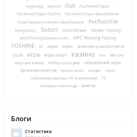
Osk
negaraqq
opinion
Parchment Paper
Parchment Paper Factory
Parchment Paper Manufacturer
Pvcfloortile
Phase Sequence Monitor Manufacturer
Soton
sotonstraws
Straws Factory
Relayfactory
WPC Flooring Factory
Vinyl Flooring Manufacturers
YOSHINE
z2
акция
видео
дневники разработчиков
казино
игра
игры азарт
Засев
Кач
Миссия
обновление игры
морские юниты
Набор в гильдию
прокачка юнитов
промо-юнит
скидки
спрос
стабилизированных УФ-излучением
ТК
юниты
халявные наноподы
Блоги
Статистика