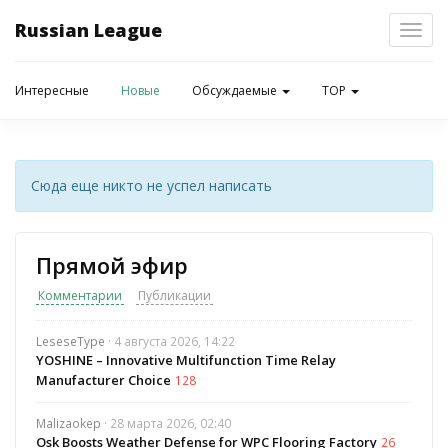
Russian League
Toggl
navig
Интересные
Новые
Обсуждаемые
TOP
Сюда еще никто не успел написать
Прямой эфир
Комментарии
Публикации
LeseseType
· 4 августа 2026, 14:22
YOSHINE – Innovative Multifunction Time Relay
Manufacturer Choice
128
Malizaokep
· 28 марта 2026, 02:40
Osk Boosts Weather Defense for WPC Flooring Factory
26