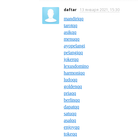
daftar
13 января 2021, 15:30
mandiriqq
tarotqq
asikqq
menuqq
ayopelangi
pelangiqq
jokerqq
lexusdomino
harmoniqq
ludoqq
goldenqq
priaqq
berlinqq
dapatqq
satuqq
asalqq
enjoyqq
tokeqq