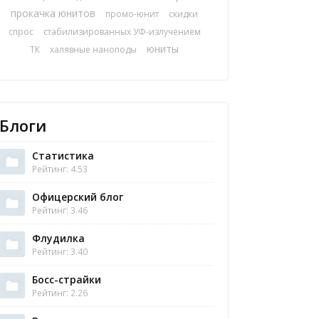
прокачка юнитов
промо-юнит
скидки
спрос
стабилизированных УФ-излучением
юниты
ТК
халявные наноподы
Блоги
Статистика
Рейтинг: 4.53
Офицерский блог
Рейтинг: 3.46
Флудилка
Рейтинг: 3.40
Босс-страйки
Рейтинг: 2.26