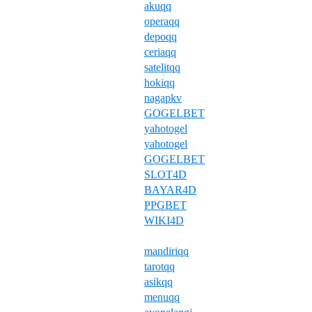
akuqq
operaqq
depoqq
ceriaqq
satelitqq
hokiqq
nagapkv
GOGELBET
yahotogel
yahotogel
GOGELBET
SLOT4D
BAYAR4D
PPGBET
WIKI4D
mandiriqq
tarotqq
asikqq
menuqq