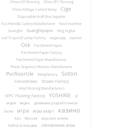
China LVT Flooring
China SPC Flooring
Cige
China Voltage Control Relay
Disposable Kraft Box Supplier
Eco-friendly Cutlery Manufacturer
food machine
Guanghepaper
Guanghe
King Digital
Led Tri-proof Lamp Factory
negaraqq
opinion
Osk
Parchment Paper
Parchment Paper Factory
Parchment Paper Manufacturer
Phase Sequence Monitor Manufacturer
Soton
Pvcfloortile
Relayfactory
sotonstraws
Straws Factory
Vinyl Flooring Manufacturers
YOSHINE
WPC Flooring Factory
z2
акция
видео
дневники разработчиков
казино
игра
игры азарт
Засев
Кач
Миссия
морские юниты
обновление игры
Набор в гильдию