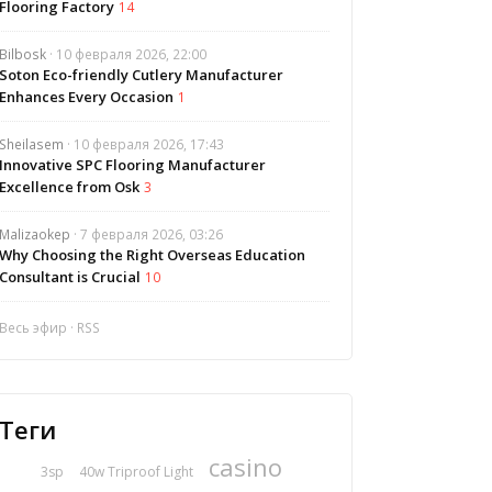
Flooring Factory
14
Bilbosk
· 10 февраля 2026, 22:00
Soton Eco-friendly Cutlery Manufacturer
Enhances Every Occasion
1
Sheilasem
· 10 февраля 2026, 17:43
Innovative SPC Flooring Manufacturer
Excellence from Osk
3
Malizaokep
· 7 февраля 2026, 03:26
Why Choosing the Right Overseas Education
Consultant is Crucial
10
Весь эфир
·
RSS
Теги
casino
3sp
40w Triproof Light